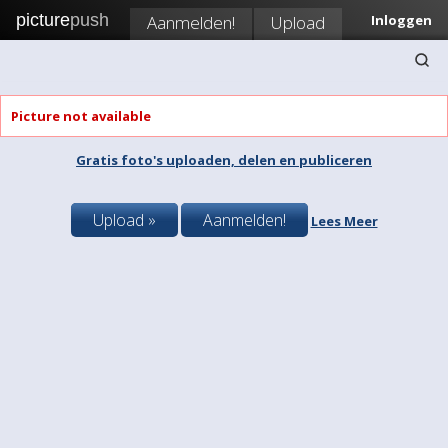
picture
push
Aanmelden!
Upload
Inloggen
Picture not available
Gratis foto's uploaden, delen en publiceren
Upload »
Aanmelden!
Lees Meer