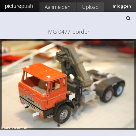
picture
push
Aanmelden!
Upload
Inloggen
IMG 0477-border