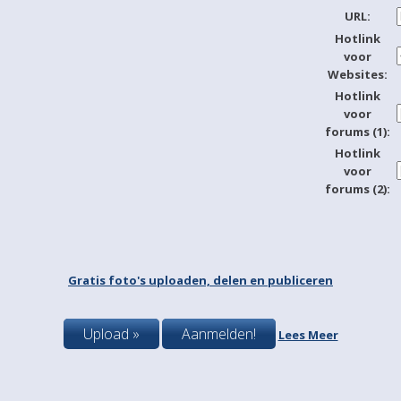
URL:
Hotlink
voor
Websites:
Hotlink
voor
forums (1):
Hotlink
voor
forums (2):
Gratis foto's uploaden, delen en publiceren
Upload »
Aanmelden!
Lees Meer