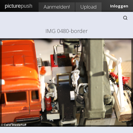
picture
push
Aanmelden!
Upload
Inloggen
IMG 0480-border