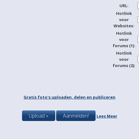
URL:
Hotlink
voor
Websites:
Hotlink
voor
forums (1):
Hotlink
voor
forums (2):
Gratis foto's uploaden, delen en publiceren
Upload »
Aanmelden!
Lees Meer