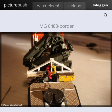
picture
push
Aanmelden!
Upload
Inloggen
IMG 0483-border