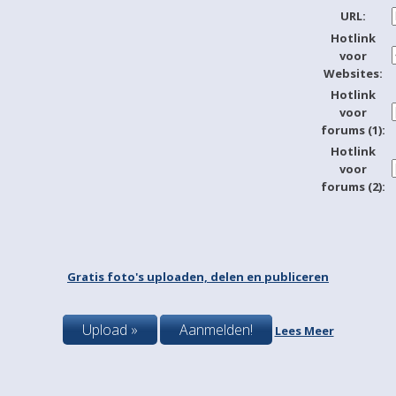
URL:
Hotlink
voor
Websites:
Hotlink
voor
forums (1):
Hotlink
voor
forums (2):
Gratis foto's uploaden, delen en publiceren
Upload »
Aanmelden!
Lees Meer