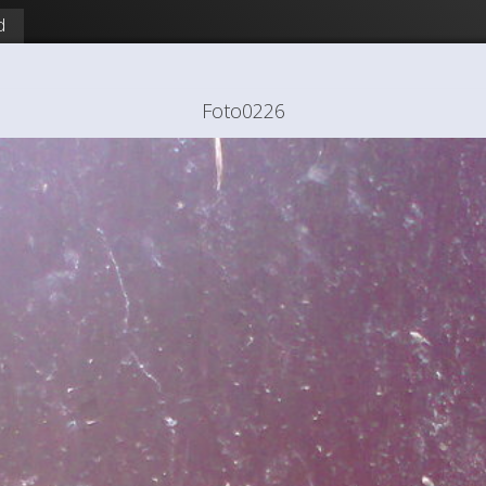
d
Foto0226