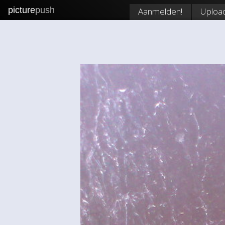
picture
push
Aanmelden!
Uploa