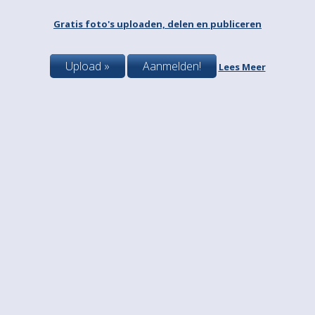
Gratis foto's uploaden, delen en publiceren
Upload »
Aanmelden!
Lees Meer