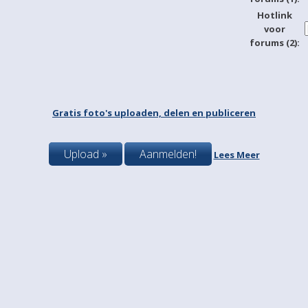
Hotlink
voor
forums (2):
Gratis foto's uploaden, delen en publiceren
Upload »
Aanmelden!
Lees Meer