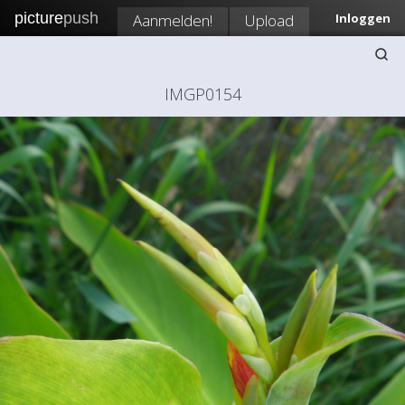
picture
push
Aanmelden!
Upload
Inloggen
IMGP0154